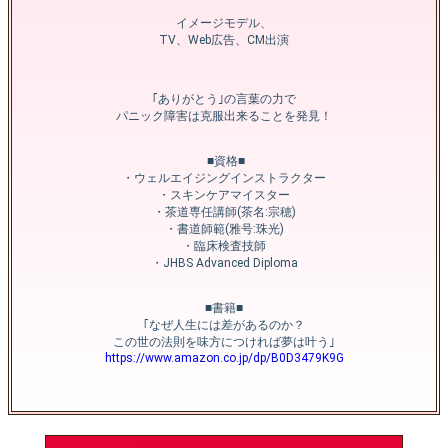
イメージモデル、
TV、Web広告、CM出演
｢ありがとう｣の言葉の力で
パニック障害は克服出来ることを発見！
‎ ■資格■
・ウェルエイジングインストラクター
・スキンケアマイスター
・茶道専任講師(茶名:宗穂)
・書道師範(雅号:珠光)
‎・臨床検査技師
・JHBS Advanced Diploma
■書籍■
｢なぜ人生には差があるのか？
この世の法則を味方につければ夢は叶う｣
https://www.amazon.co.jp/dp/B0D3479K9G