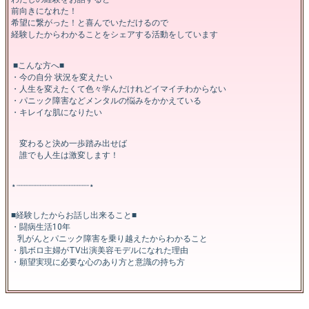
前向きになれた！
希望に繋がった！と喜んでいただけるので
経験したからわかることをシェアする活動をしています
■こんな方へ■
・今の自分 状況を変えたい
・人生を変えたくて色々学んだけれどイマイチわからない
・パニック障害などメンタルの悩みをかかえている
・キレイな肌になりたい
変わると決め一歩踏み出せば
誰でも人生は激変します！
⋆┈┈┈┈┈┈┈┈┈┈┈┈┈┈┈⋆
■経験したからお話し出来ること■
・闘病生活10年
乳がんとパニック障害を乗り越えたからわかること
・肌ボロ主婦がTV出演美容モデルになれた理由
・願望実現に必要な心のあり方と意識の持ち方